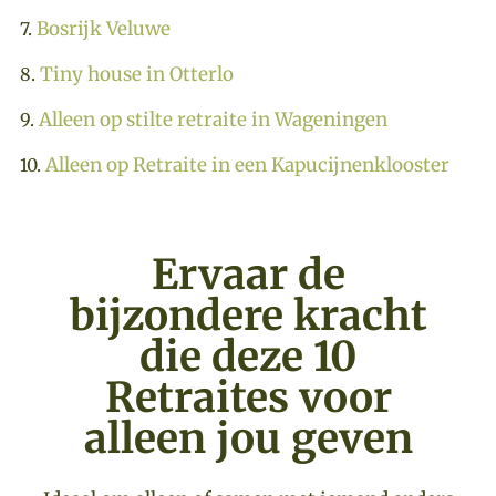
Bosrijk Veluwe
7.
Tiny house in Otterlo
8.
Alleen op stilte retraite in Wageningen
9.
Alleen op Retraite in een Kapucijnenklooster
10.
Ervaar de
bijzondere kracht
die deze 10
Retraites voor
alleen jou geven