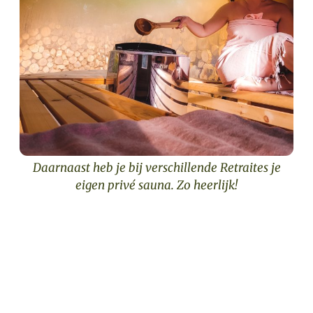
Daarnaast heb je bij verschillende Retraites je
eigen privé sauna. Zo heerlijk!