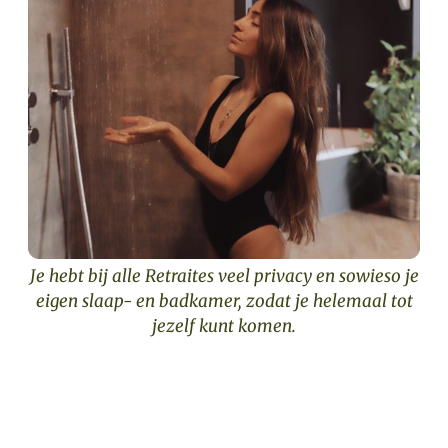
Je hebt bij alle Retraites veel privacy en sowieso je
eigen slaap- en badkamer, zodat je helemaal tot
jezelf kunt komen.