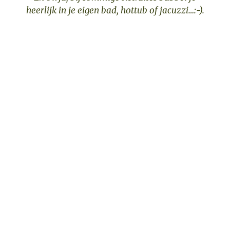
heerlijk in je eigen bad, hottub of jacuzzi…:-).