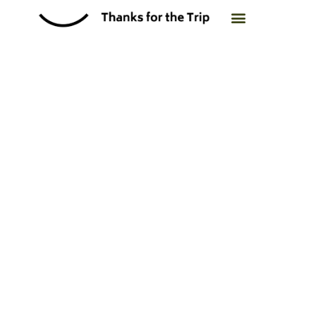
Retraite overzicht
Zoek op datum