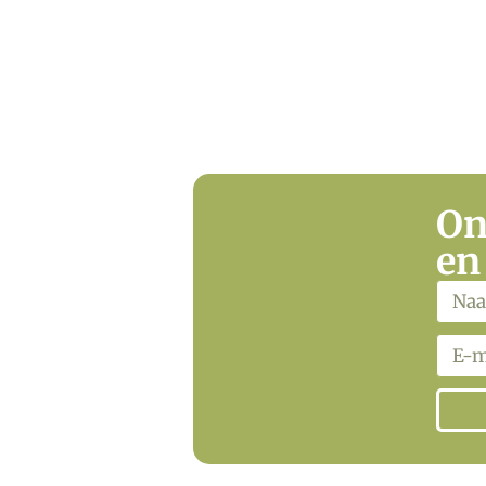
On
en