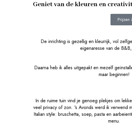
Geniet van de kleuren en creativit
Prijzen
De inrichting is gezellig en kleurrijk, vol ze
eigenaresse van de B&B,
Daarna heb ik alles uitgepakt en mezelf geïnstal
maar beginnen!
In de ruime tuin vind je genoeg plekjes om lekker
veel privacy of zon. 's Avonds werd ik verwend m
Italian style: bruschetta, soep, pasta en aarbeie
menu.