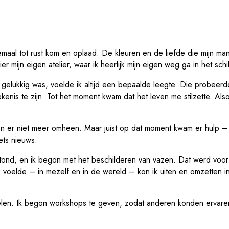
emaal tot rust kom en oplaad. De kleuren en de liefde die mijn ma
 mijn eigen atelier, waar ik heerlijk mijn eigen weg ga in het schi
gelukkig was, voelde ik altijd een bepaalde leegte. Die probeerde 
enis te zijn. Tot het moment kwam dat het leven me stilzette. Al
n er niet meer omheen. Maar juist op dat moment kwam er hulp –
ets nieuws.
ntstond, en ik begon met het beschilderen van vazen. Dat werd voo
voelde – in mezelf en in de wereld – kon ik uiten en omzetten in
elen. Ik begon workshops te geven, zodat anderen konden ervaren 