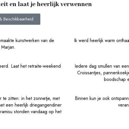
eit en laat je heerlijk verwennen
 & Beschikbaarheid
lfgemaakte kunstwerken van de
Ik werd heerlijk warm ontha
 Marjan.
leerd. Laat het retraite-weekend
Iedere dag smullen van een 
Croissantjes, pannenkoekj
boodschap er
 te zitten: in het zonnetje, met
Binnen kun je ook ontspann
et een heerlijk driegangendiner
veran
ntiramisu stonden vandaag op het