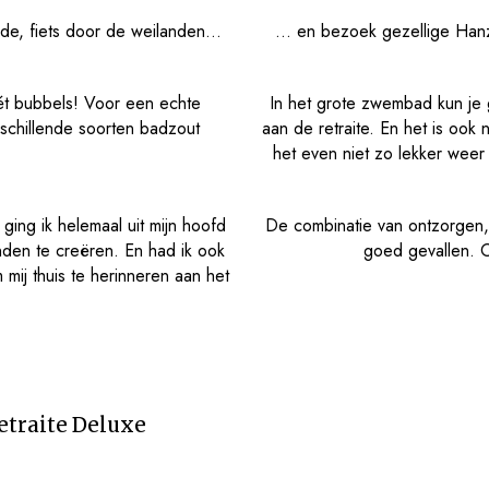
e, fiets door de weilanden...
... en bezoek gezellige Hanz
mét bubbels! Voor een echte
In het grote zwembad kun je 
erschillende soorten badzout
aan de retraite. En het is oo
het even niet zo lekker weer
ging ik helemaal uit mijn hoofd
De combinatie van ontzorgen, w
nden te creëren. En had ik ook
goed gevallen. O
mij thuis te herinneren aan het
Retraite Deluxe