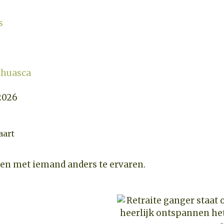
s
ahuasca
2026
aart
men met iemand anders te ervaren.