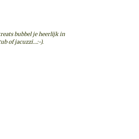
eats bubbel je heerlijk in
tub of jacuzzi…:-).