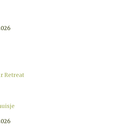
2026
ur Retreat
huisje
2026