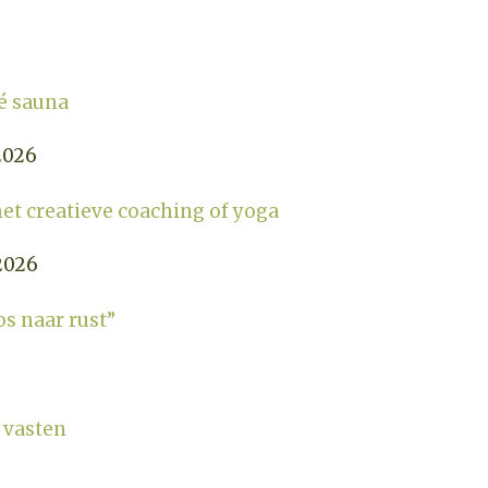
vé sauna
2026
met creatieve coaching of yoga
2026
os naar rust”
6
n vasten
6