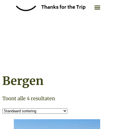
Retraite overzicht
Zoek op datum
Bergen
Toont alle 4 resultaten