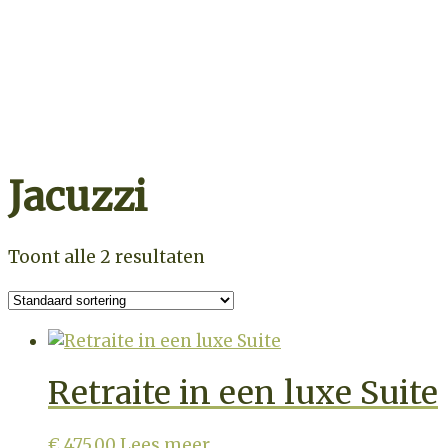
Retraite overzicht
Zoek op datum
Jacuzzi
Toont alle 2 resultaten
Retraite in een luxe Suite
€
475,00
Lees meer