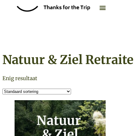
Retraite overzicht
Zoek op datum
Natuur & Ziel Retraite
Enig resultaat