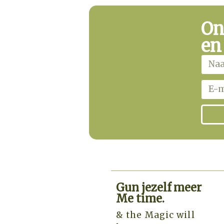
On
en
Gun jezelf meer
Me time.​
& the Magic will