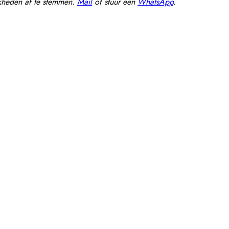
jkheden af te stemmen.
Mail
of stuur een
WhatsApp
.