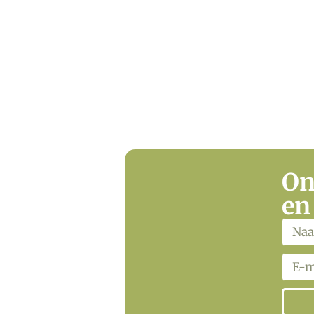
On
en