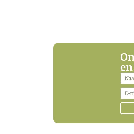
On
en