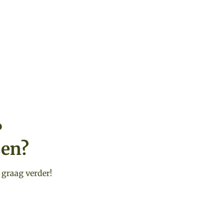
?
sen?
 graag verder!