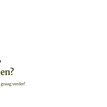
?
sen?
 graag verder!