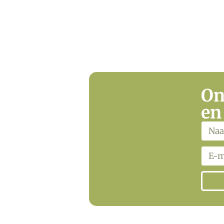
On
en