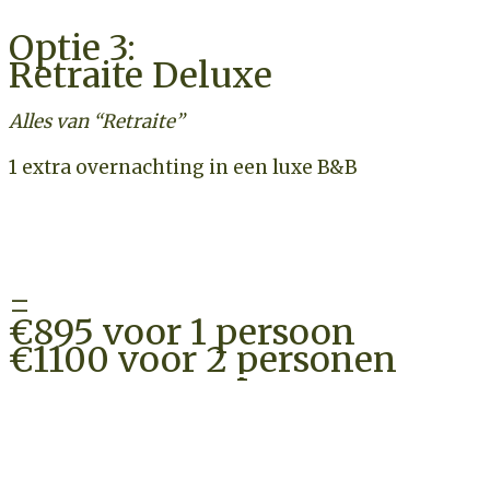
Optie 3:
Retraite Deluxe
Alles van “Retraite”
1 extra overnachting in een luxe B&B
1x extra een heerlijk biologisch en vers ontbijt
2 uur coaching gericht op jouw welzijn en geluk
=
€895 voor 1 persoon
€1100 voor 2 personen
CHECK BESCHIKBAARHEID