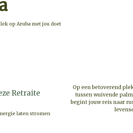
a
lek op Aruba met jou doet
Op een betoverend plek
ze Retraite
tussen wuivende palm
begint jouw reis naar r
levens
energie laten stromen
SCHIKBAARHEID