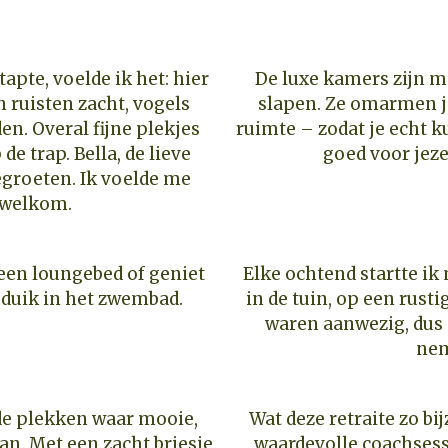
apte, voelde ik het: hier
De luxe kamers zijn m
 ruisten zacht, vogels
slapen. Ze omarmen j
n. Overal fijne plekjes
ruimte – zodat je echt k
de trap. Bella, de lieve
goed voor jeze
groeten. Ik voelde me
welkom.
een loungebed of geniet
Elke ochtend startte ik
 duik in het zwembad.
in de tuin, op een rusti
waren aanwezig, dus 
ne
de plekken waar mooie,
Wat deze retraite zo b
n. Met een zacht briesje
waardevolle coachsess