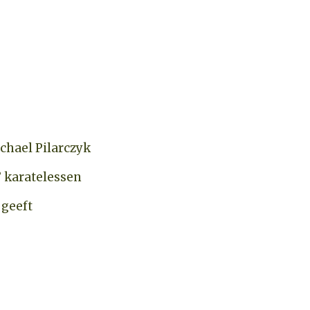
chael Pilarczyk
’ karatelessen
 geeft
CHECK BESCHIKBAARHEID