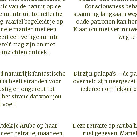
uid van de natuur op de
Consciousness beha
ruimte uit tot reflectie,
spanning langzaam wegs
. Mariel begeleidt je op
oude patronen kan he
nele manier, met een
Klaar om met vertrouwe
ert een veilige ruimte
weg te
ezelf mag zijn en met
inzichten ontdekt.
d natuurlijk fantastische
Dit zijn palapa’s – de p
uba heeft stranden voor
overheid zijn neergezet
stig en ongerept tot
iedereen om lekker on
 het strand dat voor jou
 voelt.
ntdek je Aruba op haar
Deze retraite op Aruba 
r een retraite, maar een
rust gegeven. Mariel