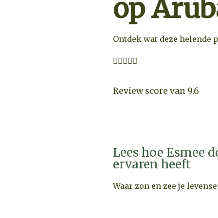
op Arub
Ontdek wat deze helende p





Review score van 9.6
Lees hoe Esmee de
ervaren heeft
Waar zon en zee je levens
PRIJZEN & BE