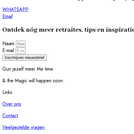
WHATSAPP
Email
Ontdek nóg meer retraites, tips en inspirati
Naam
E-mail
Inschrijven nieuwsbrief
Gun jezelf meer Me time.​
& the Magic will happen soon.
Links
Over ons
Contact
Veelgestelde vragen