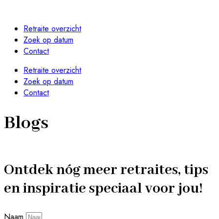
Retraite overzicht
Zoek op datum
Contact
Retraite overzicht
Zoek op datum
Contact
BLOGS
BLOGS
Blogs
Weekend alleen weg: jouw tijd voor ultieme
10 x Retreats speciaal voor vrouwen die
BLOGS
BLOGS
BLOGS
Een Retreat, is dat iets voor mij?
De mooiste Retraites aan Zee van Nederland
rust en ruimte
alleen willen opladen
Wat is een solo retraite? (En wat is het niet)
Ontdek nóg meer retraites, tips
en inspiratie speciaal voor jou!
Naam