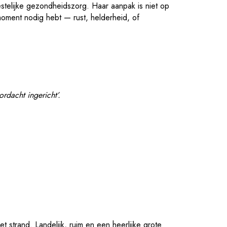
estelijke gezondheidszorg. Haar aanpak is niet op
 moment nodig hebt — rust, helderheid, of
rdacht ingericht’.
het strand. Landelijk, ruim en een heerlijke grote