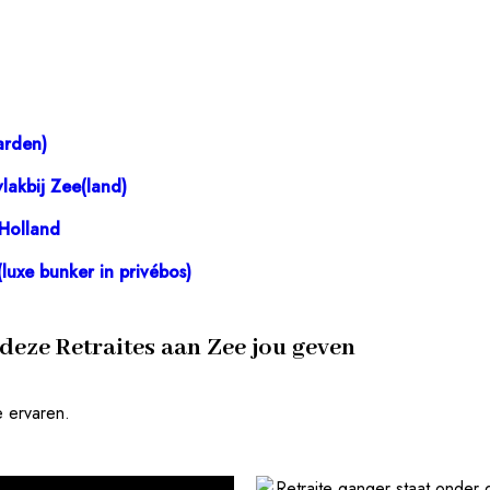
arden)
lakbij Zee(land)
-Holland
uxe bunker in privébos)
deze Retraites aan Zee jou geven
e ervaren.