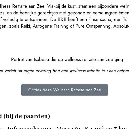
ness Retraite aan Zee. Vlakbij de kust, staat een bijzondere welln
i en de heerlijke gerechtjes met gezonde en verse ingrediënten v
zelf volledig te ontspannen. De B&B heeft een Finse sauna, een 
gen, zoals Reiki, Autogene Training of Pure Ontspanning. Absolu
n vertelt uit eigen ervaring hoe een wellness retraite jou kan help
Ontdek deze Wellness Retraite aan Zee
d (bij de paarden)
x · Infraroodsauna · Massage · Strand op 3 km