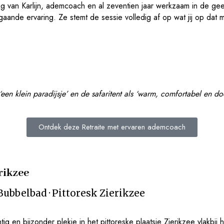
ng van Karlijn, ademcoach en al zeventien jaar werkzaam in de ge
gaande ervaring. Ze stemt de sessie volledig af op wat jij op dat
een klein paradijsje’ en de safaritent als ‘warm, comfortabel en doo
Ontdek deze Retraite met ervaren ademcoach
rikzee
 Bubbelbad · Pittoresk Zierikzee
tig en bijzonder plekje in het pittoreske plaatsje Zierikzee vlakbij 