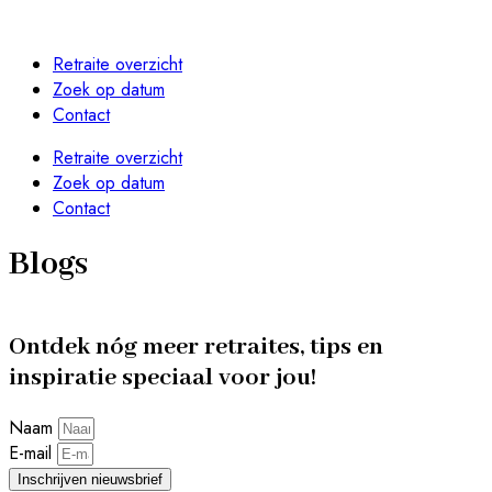
Retraite overzicht
Zoek op datum
Contact
Retraite overzicht
Zoek op datum
Contact
BLOGS
BLOGS
Weekend alleen weg: jouw tijd voor ultieme
10 x Retreats speciaal voor vrouwen die
Blogs
BLOGS
BLOGS
BLOGS
Een Retreat, is dat iets voor mij?
De mooiste Retraites aan Zee van Nederland
rust en ruimte
alleen willen opladen
Wat is een solo retraite? (En wat is het niet)
Ontdek nóg meer retraites, tips en
inspiratie speciaal voor jou!
Naam
E-mail
Inschrijven nieuwsbrief