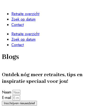
Retraite overzicht
Zoek op datum
Contact
Retraite overzicht
Zoek op datum
Contact
BLOGS
BLOGS
Weekend alleen weg: jouw tijd voor ultieme
10 x Retreats speciaal voor vrouwen die
Blogs
BLOGS
BLOGS
BLOGS
Een Retreat, is dat iets voor mij?
De mooiste Retraites aan Zee van Nederland
rust en ruimte
alleen willen opladen
Wat is een solo retraite? (En wat is het niet)
Ontdek nóg meer retraites, tips en
inspiratie speciaal voor jou!
Naam
E-mail
Inschrijven nieuwsbrief