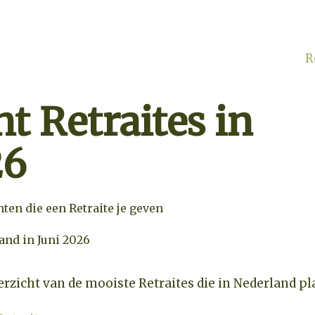
R
t Retraites in
26
ten die een Retraite je geven
and in Juni 2026
erzicht van de mooiste Retraites die in Nederland pl