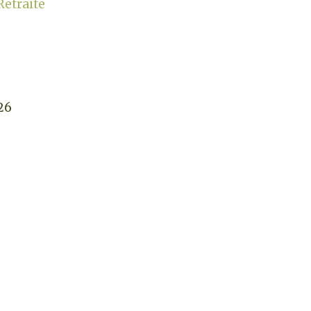
Retraite
26