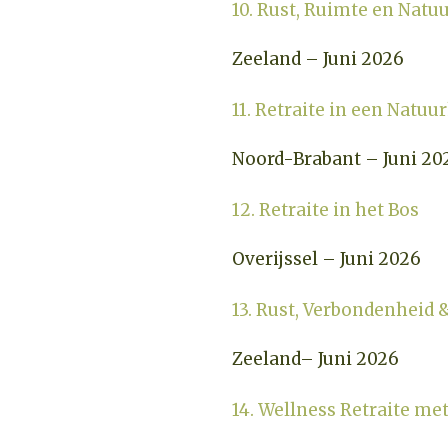
10. Rust, Ruimte en Natuu
Zeeland – Juni 2026
11. Retraite in een Natuu
Noord-Brabant – Juni 20
12. Retraite in het Bos
Overijssel – Juni 2026
13. Rust, Verbondenheid &
Zeeland– Juni 2026
14. Wellness Retraite me