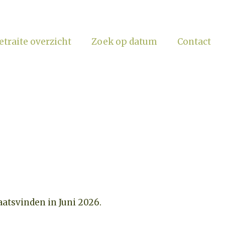
etraite overzicht
Zoek op datum
Contact
aatsvinden in Juni 2026.