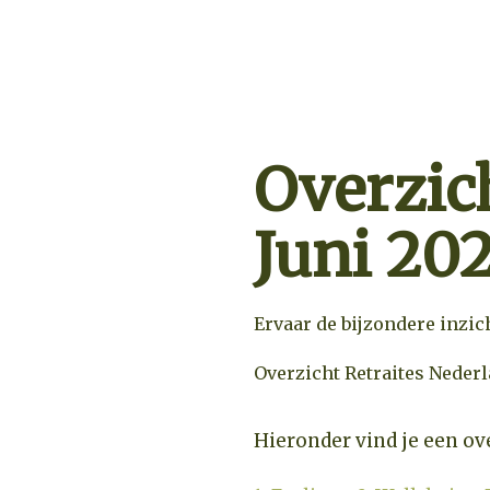
Overzich
Juni 20
Ervaar de bijzondere inzich
Overzicht Retraites Nederl
Hieronder vind je een ov