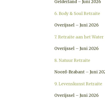
Gelderland – Juni 2026
6. Body & Soul Retraite
Overijssel – Juni 2026
7. Retraite aan het Water
Overijssel – Juni 2026
8. Natuur Retraite
Noord-Brabant – Juni 20
9. Levenskunst Retraite
Overijssel – Juni 2026