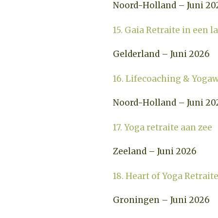
Noord-Holland – Juni 20
15. Gaia Retraite in een 
Gelderland – Juni 2026
16. Lifecoaching & Yoga
Noord-Holland – Juni 20
17. Yoga retraite aan zee
Zeeland – Juni 2026
18. Heart of Yoga Retrait
Groningen – Juni 2026