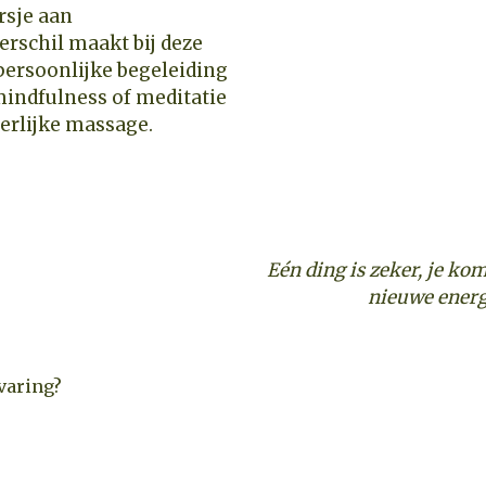
erschil maakt bij deze
 persoonlijke begeleiding
mindfulness of meditatie
erlijke massage.
Eén ding is zeker, je kom
nieuwe energ
rvaring?
VIND DE RETRAITE DIE BIJ JOU PAST →