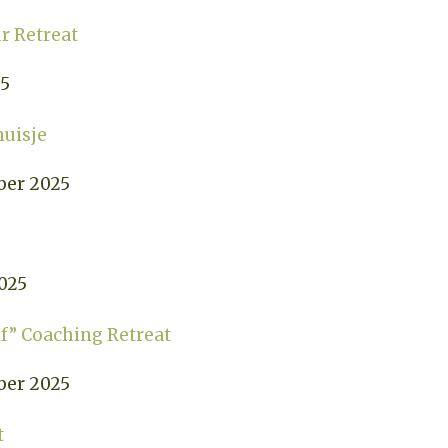
ur Retreat
25
huisje
ber 2025
025
f” Coaching Retreat
ber 2025
t