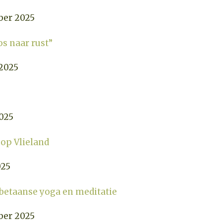
ber 2025
os naar rust”
2025
025
 op Vlieland
025
ibetaanse yoga en meditatie
ber 2025