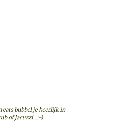
eats bubbel je heerlijk in
tub of jacuzzi…:-).