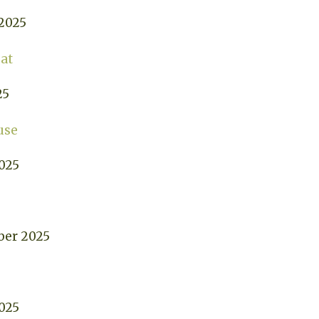
2025
eat
25
use
025
ber 2025
025