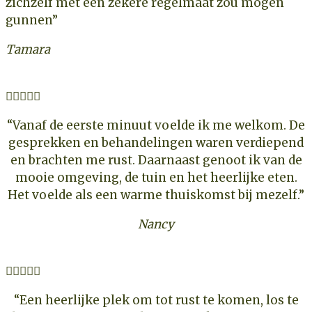
zichzelf met een zekere regelmaat zou mogen
gunnen”
Tamara





“Vanaf de eerste minuut voelde ik me welkom. De
gesprekken en behandelingen waren verdiepend
en brachten me rust. Daarnaast genoot ik van de
mooie omgeving, de tuin en het heerlijke eten.
Het voelde als een warme thuiskomst bij mezelf.”
Nancy





“Een heerlijke plek om tot rust te komen, los te