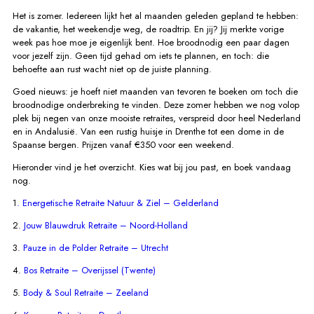
Het is zomer. Iedereen lijkt het al maanden geleden gepland te hebben:
de vakantie, het weekendje weg, de roadtrip. En jij? Jij merkte vorige
week pas hoe moe je eigenlijk bent. Hoe broodnodig een paar dagen
voor jezelf zijn. Geen tijd gehad om iets te plannen, en toch: die
behoefte aan rust wacht niet op de juiste planning.
Goed nieuws: je hoeft niet maanden van tevoren te boeken om toch die
broodnodige onderbreking te vinden. Deze zomer hebben we nog volop
plek bij negen van onze mooiste retraites, verspreid door heel Nederland
en in Andalusië. Van een rustig huisje in Drenthe tot een dome in de
Spaanse bergen.
Prijzen vanaf €350 voor een weekend.
Hieronder vind je het overzicht. Kies wat bij jou past, en boek vandaag
nog.
1
. Energetische Retraite Natuur & Ziel – Gelderland
2.
Jouw Blauwdruk Retraite – Noord-Holland
3.
Pauze in de Polder Retraite – Utrecht
4.
Bos Retraite – Overijssel (Twente)
5.
Body & Soul Retraite – Zeeland