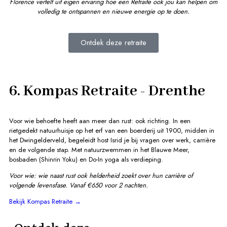
Florence vertelt uit eigen ervaring hoe een Retraite ook jou kan helpen om
volledig te ontspannen en nieuwe energie op te doen.
Ontdek deze retraite
6. Kompas Retraite - Drenthe
Voor wie behoefte heeft aan meer dan rust: ook richting. In een
rietgedekt natuurhuisje op het erf van een boerderij uit 1900, midden in
het Dwingelderveld, begeleidt host Isrid je bij vragen over werk, carrière
en de volgende stap. Met natuurzwemmen in het Blauwe Meer,
bosbaden (Shinrin Yoku) en Do-In yoga als verdieping.
Voor wie: wie naast rust ook helderheid zoekt over hun carrière of
volgende levensfase.
Vanaf €650 voor 2 nachten.
Bekijk Kompas Retraite →