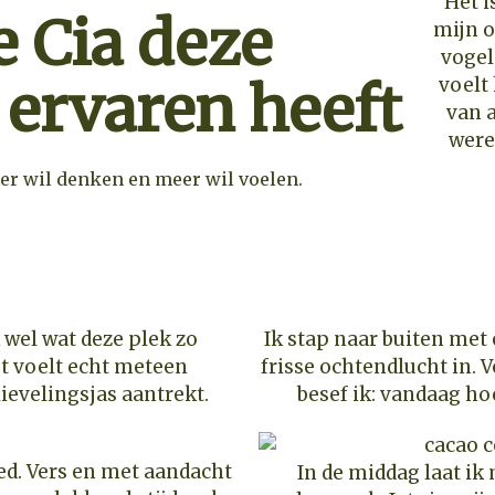
Het i
e Cia deze
mijn o
vogel
 ervaren heeft
voelt
van a
were
er wil denken en meer wil voelen.
EN & BESCHIKBAARHEID
 wel wat deze plek zo
Ik stap naar buiten met
t voelt echt meteen
frisse ochtendlucht in. V
lievelingsjas aantrekt.
besef ik: vandaag ho
oed. Vers en met aandacht
In de middag laat i