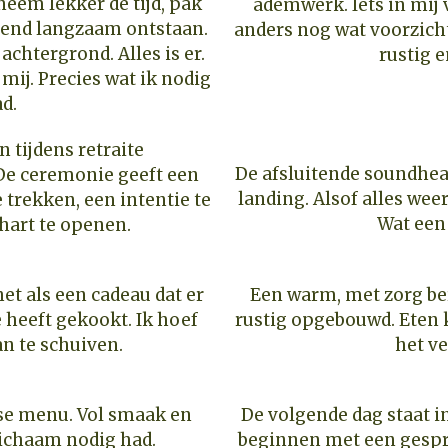
 neem lekker de tijd, pak
ademwerk. Iets in mij 
tend langzaam ontstaan.
anders nog wat voorzich
achtergrond. Alles is er.
rustig e
r mij. Precies wat ik nodig
d.
De afsluitende soundheal
De ceremonie geeft een
landing. Alsof alles wee
trekken, een intentie te
Wat een 
hart te openen.
het als een cadeau dat er
Een warm, met zorg ber
 heeft gekookt. Ik hoef
rustig opgebouwd. Eten kr
n te schuiven.
het ve
ase menu. Vol smaak en
De volgende dag staat i
lichaam nodig had.
beginnen met een gesp