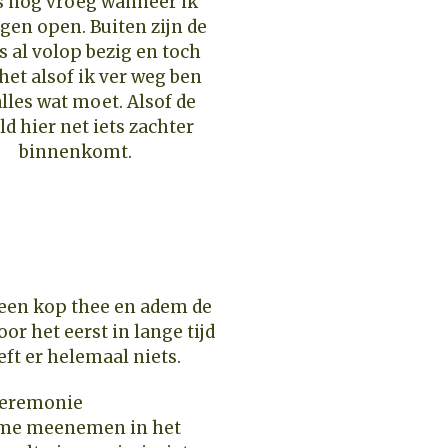
s nog vroeg wanneer ik
gen open. Buiten zijn de
s al volop bezig en toch
 het alsof ik ver weg ben
lles wat moet. Alsof de
ld hier net iets zachter
binnenkomt.
 een kop thee en adem de
oor het eerst in lange tijd
eft er helemaal niets.
k me meenemen in het