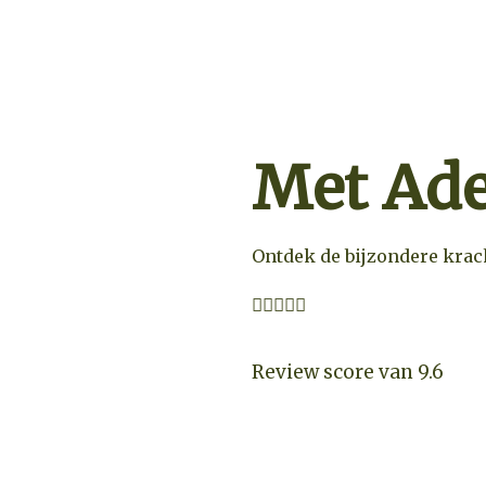
Met Ade
Ontdek de bijzondere krach





Review score van 9.6