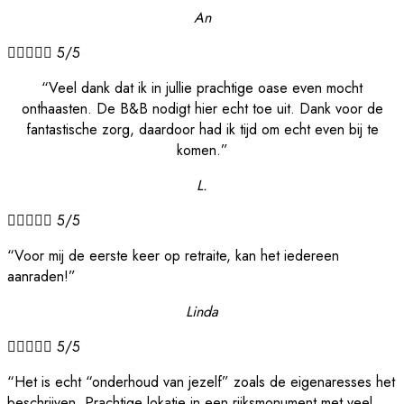
An





5/5
“Veel dank dat ik in jullie prachtige oase even mocht
onthaasten. De B&B nodigt hier echt toe uit. Dank voor de
fantastische zorg, daardoor had ik tijd om echt even bij te
komen.”
L.





5/5
“Voor mij de eerste keer op retraite, kan het iedereen
aanraden!”
Linda





5/5
“Het is echt “onderhoud van jezelf” zoals de eigenaresses het
beschrijven. Prachtige lokatie in een rijksmonument met veel