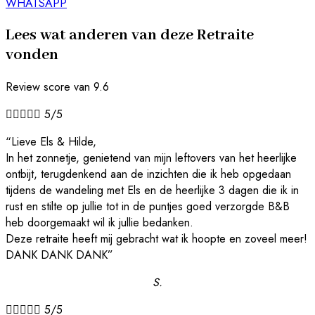
WHATSAPP
Lees wat anderen van deze Retraite
vonden
Review score van 9.6





5/5
“Lieve Els & Hilde,
In het zonnetje, genietend van mijn leftovers van het heerlijke
ontbijt, terugdenkend aan de inzichten die ik heb opgedaan
tijdens de wandeling met Els en de heerlijke 3 dagen die ik in
rust en stilte op jullie tot in de puntjes goed verzorgde B&B
heb doorgemaakt wil ik jullie bedanken.
Deze retraite heeft mij gebracht wat ik hoopte en zoveel meer!
DANK DANK DANK”
S.





5/5