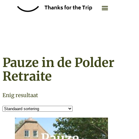
Retraite overzicht
Zoek op datum
Pauze in de Polder
Retraite
Enig resultaat