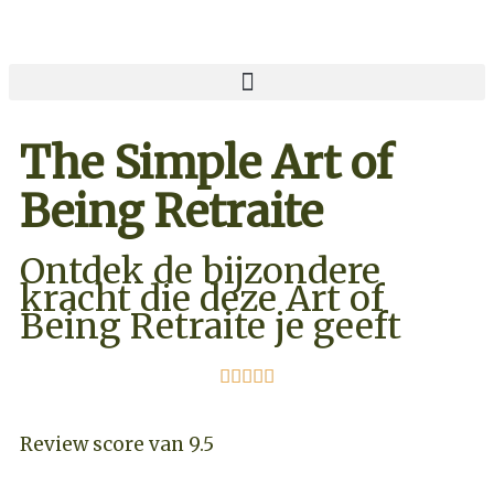
The Simple Art of
Being Retraite
Ontdek de bijzondere
kracht die deze Art of
Being Retraite je geeft





Review score van 9.5