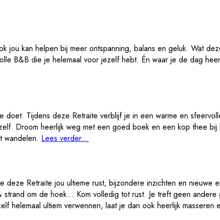
ook jou kan helpen bij meer ontspanning, balans en geluk. Wat dez
lle B&B die je helemaal voor jezelf hebt. Én waar je de dag heerlij
 je doet. Tijdens deze Retraite verblijf je in een warme en sfeerv
 jezelf. Droom heerlijk weg met een goed boek en een kop thee bi
unt wandelen.
Lees verder…
 deze Retraite jou ultieme rust, bijzondere inzichten en nieuwe en
 strand om de hoek… Kom volledig tot rust. Je treft geen andere 
ezelf helemaal ultiem verwennen, laat je dan ook heerlijk masseren